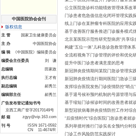
公立医院急诊科功能绩效管理体系改
门诊患者危急值信息化闭环管理实践
中国医院协会会刊
线上门诊在某肿瘤专科医院的应用实
版权信息
基于改善医疗服务推进门诊服务模式
主 管
国家卫生健康委员会
北京某医院示范性研究型病房“共享综
主 办
中国医院协会
构建“五位一体”儿科急诊急救管理体
编 辑
《中国医院》编辑委员会
全流程视角下门诊管理的评价和优化
编委会主任委员
刘 谦
提升中医门诊患者满意度的思考
总编辑
田家政
新冠肺炎疫情期间某院门急诊管理实
执行总编
王才有
新冠肺炎疫情流行期间医院门急诊三
副总编辑
郝秀兰
发挥综合医院发热门诊疫情防控“哨点
基于退号候补预约机制的号源管理与
编辑部主任
郝秀兰
基于缩短门诊候诊时间的改善患者就
广告发布登记通知书号
京西工商广登字20170149号
新型冠状病毒肺炎疫情防控工作对综
zgyy@vip.163.com
邮 箱
“后疫情时代”综合医院门急诊患者就
ISSN 1671-0592
刊 号
系列举措对推行门诊实名全预约分时
CN 11-4674/R
门诊工作风险防范实践探讨