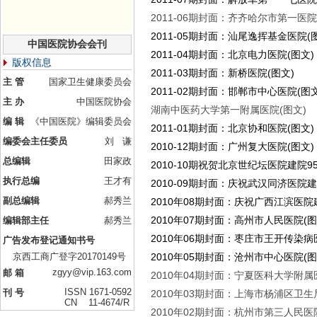
2011-06期封面：齐齐哈尔市第一医院
2011-05期封面：汕尾逸挥基金医院(
中国医院协会会刊
2011-04期封面：北京电力医院(图文)
版权信息
2011-03期封面：新桥医院(图文)
主 管
国家卫生健康委员会
2011-02期封面：邯郸市中心医院(图文
主 办
中国医院协会
湖南中医药大学第一附属医院(图文)
编 辑
《中国医院》编辑委员会
2011-01期封面：北京协和医院(图文)
编委会主任委员
刘 谦
2010-12期封面：广州复大医院(图文)
总编辑
田家政
2010-10期祝贺北京世纪坛医院建院9
执行总编
王才有
2010-09期封面：庆祝武汉同济医院建
副总编辑
郝秀兰
2010年08期封面：庆祝广西江滨医院建
2010年07期封面：高州市人民医院(图
编辑部主任
郝秀兰
2010年06期封面：枣庄市王开传染病
广告发布登记通知书号
京西工商广登字20170149号
2010年05期封面：沧州市中心医院(图
zgyy@vip.163.com
邮 箱
2010年04期封面：宁夏医科大学附属
ISSN 1671-0592
刊 号
2010年03期封面：上海市杨浦区卫生局
CN 11-4674/R
2010年02期封面：杭州市第三人民医院