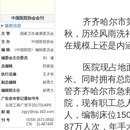
中国医院协会会刊
齐齐哈尔市第
版权信息
秋，历经风雨洗
主 管
国家卫生健康委员会
主 办
中国医院协会
在规模上还是内
编 辑
《中国医院》编辑委员会
编委会主任委员
刘 谦
医院现占地
总编辑
田家政
执行总编
王才有
米。同时拥有总
副总编辑
郝秀兰
管齐齐哈尔市急
编辑部主任
郝秀兰
广告发布登记通知书号
院，现有职工总
京西工商广登字20170149号
zgyy@vip.163.com
邮 箱
人，编制床位
15
ISSN 1671-0592
刊 号
CN 11-4674/R
87
万人次，年手