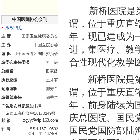
新桥医院是第
中国医院协会会刊
谓，位于重庆直辖
版权信息
年，现已建成为
主 管
国家卫生健康委员会
主 办
中国医院协会
进，集医疗、教
编 辑
《中国医院》编辑委员会
合性现代化教学
编委会主任委员
刘 谦
总编辑
田家政
新桥医院是第
执行总编
王才有
副总编辑
郝秀兰
谓，位于重庆直辖
编辑部主任
郝秀兰
年，前身陆续为
广告发布登记通知书号
京西工商广登字20170149号
庆总医院、国民
zgyy@vip.163.com
邮 箱
国民党国防部陆
ISSN 1671-0592
刊 号
CN 11-4674/R