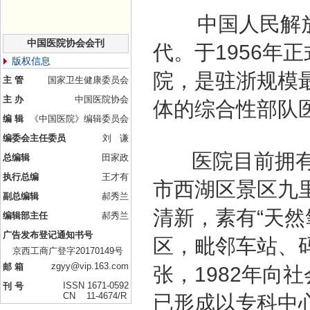
中国人民解放
中国医院协会会刊
代。于1956年
版权信息
院，是驻浙规模
主 管
国家卫生健康委员会
主 办
中国医院协会
体的综合性部队
编 辑
《中国医院》编辑委员会
编委会主任委员
刘 谦
医院目前拥有
总编辑
田家政
执行总编
王才有
市西湖区景区九
副总编辑
郝秀兰
清新，素有“天
编辑部主任
郝秀兰
广告发布登记通知书号
区，毗邻车站、码
京西工商广登字20170149号
zgyy@vip.163.com
邮 箱
张，1982年向
ISSN 1671-0592
刊 号
CN 11-4674/R
已形成以专科中