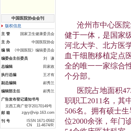
中国医院协会会刊
沧州市中心医院集
版权信息
健于一体，是国家
主 管
国家卫生健康委员会
主 办
中国医院协会
河北大学、北方医
编 辑
《中国医院》编辑委员会
血干细胞移植定点
编委会主任委员
刘 谦
全的唯一一家综合
总编辑
田家政
个分部。
执行总编
王才有
副总编辑
郝秀兰
医院占地面积4735
编辑部主任
郝秀兰
职职工2011名，
广告发布登记通知书号
京西工商广登字20170149号
506名。拥有硕士
zgyy@vip.163.com
邮 箱
位2000余张，年门
ISSN 1671-0592
刊 号
CN 11-4674/R