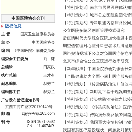
【特别策划3】南京市居民医联体认知
【特别策划4】城市公立医院集团化管
中国医院协会会刊
【特别策划5】专科联盟内临床路径同
版权信息
公立医院多院区创新管理模式研究
主 管
国家卫生健康委员会
后疫情时代大型综合医院加快推进中
主 办
中国医院协会
期望值管理对心脏外科患者术后满意
编 辑
《中国医院》编辑委员会
网络舆情视域下公众对负面医疗信息
编委会主任委员
刘 谦
北京市综合性公立医院运行效率研究
总编辑
田家政
【新年献辞】中国医院协会刘谦会长新
执行总编
王才有
【全民健康助力全面小康】医疗服务
副总编辑
郝秀兰
【特别策划】《传染病防治法》修改
【特别策划1】新时期下基于现况调查
编辑部主任
郝秀兰
【特别策划2】传染病防治法律之比较
广告发布登记通知书号
京西工商广登字20170149号
【特别策划3】《传染病防治法》医疗
zgyy@vip.163.com
邮 箱
【特别策划4】传染病分类及预警问题
ISSN 1671-0592
刊 号
【特别策划5】我国重大疫情控制与物
CN 11-4674/R
我国智慧医疗建设现状、问题及对策