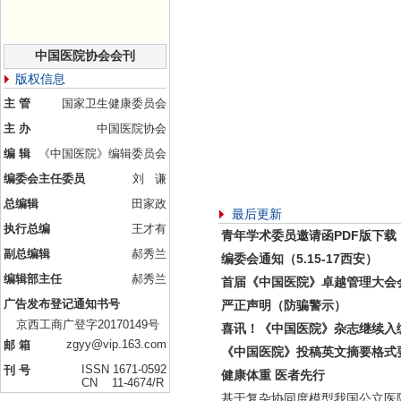
中国医院协会会刊
版权信息
主 管
国家卫生健康委员会
主 办
中国医院协会
编 辑
《中国医院》编辑委员会
编委会主任委员
刘 谦
总编辑
田家政
最后更新
执行总编
王才有
青年学术委员邀请函PDF版下载
副总编辑
郝秀兰
编委会通知（5.15-17西安）
编辑部主任
郝秀兰
首届《中国医院》卓越管理大会
广告发布登记通知书号
严正声明（防骗警示）
京西工商广登字20170149号
喜讯！《中国医院》杂志继续入
zgyy@vip.163.com
邮 箱
《中国医院》投稿英文摘要格式
ISSN 1671-0592
刊 号
健康体重 医者先行
CN 11-4674/R
基于复杂协同度模型我国公立医