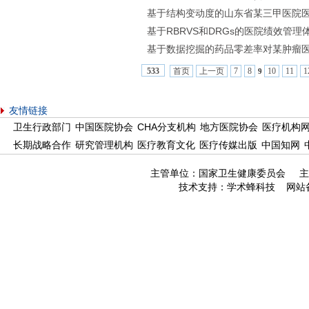
基于结构变动度的山东省某三甲医院
基于RBRVS和DRGs的医院绩效管
基于数据挖掘的药品零差率对某肿瘤
首页
上一页
7
8
10
11
1
533
9
友情链接
卫生行政部门
中国医院协会
CHA分支机构
地方医院协会
医疗机构
长期战略合作
研究管理机构
医疗教育文化
医疗传媒出版
中国知网
主管单位：国家卫生健康委员会 主
技术支持：
学术蜂科技
网站备