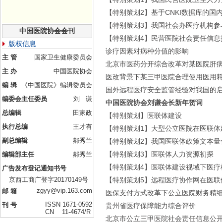
【特别策划2】基于CNKI数据库的
【特别策划3】我国社会办医疗机构参
中国医院协会会刊
【特别策划4】民营医院社会责任信息
版权信息
诊疗因素对病种分值的影响
主 管
国家卫生健康委员会
北京市医药分开综合改革对某医院肝
主 办
中国医院协会
医改背景下某三甲医院合理使用医用
编 辑
《中国医院》编辑委员会
国外远程医疗安全监管经验对我国的
编委会主任委员
刘 谦
中国医院协会刘谦会长新年贺词
总编辑
田家政
【特别策划】医联体建设
执行总编
王才有
【特别策划1】大型公立医院在医联体
副总编辑
郝秀兰
【特别策划2】我国医联体政策文本量
【特别策划3】医联体人力资源初探
编辑部主任
郝秀兰
【特别策划4】医联体建设视域下医疗
广告发布登记通知书号
京西工商广登字20170149号
【特别策划5】远程医疗协作网在医联
zgyy@vip.163.com
邮 箱
医保支付方式改革下公立医院财务精
ISSN 1671-0592
刊 号
贵州省医疗保障能力综合评价
CN 11-4674/R
北京市公立三甲医院社会责任信息公