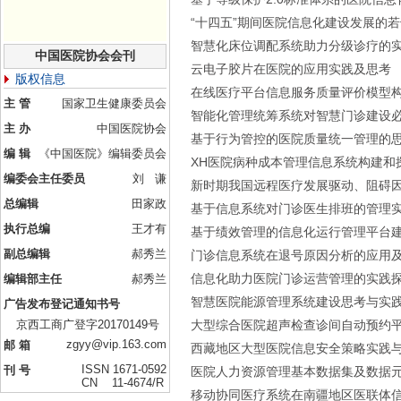
“十四五”期间医院信息化建设发展的
智慧化床位调配系统助力分级诊疗的
中国医院协会会刊
云电子胶片在医院的应用实践及思考
版权信息
在线医疗平台信息服务质量评价模型
主 管
国家卫生健康委员会
智能化管理统筹系统对智慧门诊建设
主 办
中国医院协会
基于行为管控的医院质量统一管理的
编 辑
《中国医院》编辑委员会
XH医院病种成本管理信息系统构建和
编委会主任委员
刘 谦
新时期我国远程医疗发展驱动、阻碍
总编辑
田家政
基于信息系统对门诊医生排班的管理
执行总编
王才有
基于绩效管理的信息化运行管理平台
副总编辑
郝秀兰
门诊信息系统在退号原因分析的应用
信息化助力医院门诊运营管理的实践
编辑部主任
郝秀兰
智慧医院能源管理系统建设思考与实
广告发布登记通知书号
京西工商广登字20170149号
大型综合医院超声检查诊间自动预约
zgyy@vip.163.com
邮 箱
西藏地区大型医院信息安全策略实践
ISSN 1671-0592
刊 号
医院人力资源管理基本数据集及数据
CN 11-4674/R
移动协同医疗系统在南疆地区医联体