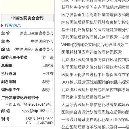
新冠肺炎疫情期间定点医院捐赠调拨
医疗设备全生命周期质量管理体系构
中国医院协会会刊
综合医院后勤系统新冠肺炎疫情防控
版权信息
基于能耗评价指标的医院能源管理分
主 管
国家卫生健康委员会
现代医院后勤管理模式创新探索与实
主 办
中国医院协会
WH医院构建公立医院后勤班组绩效二
编 辑
《中国医院》编辑委员会
医用耗材供应商评价管理体系探索
编委会主任委员
刘 谦
北京协和医院供电倒闸操作风险控制
总编辑
田家政
基于医院后勤岗位分析的绩效考核分
执行总编
王才有
医院集团化发展过程中后勤保障存在
副总编辑
郝秀兰
BOT模式经营医院能源站的实践与探
北京协和医院后勤外包质量控制体系
编辑部主任
郝秀兰
现代化中医院后勤管理创新
广告发布登记通知书号
京西工商广登字20170149号
大型综合医院后勤信息化系统集成建
zgyy@vip.163.com
邮 箱
医院综合资源计划管理系统在后勤物
ISSN 1671-0592
刊 号
一卡通订餐系统在现代化集团医院的
CN 11-4674/R
公立医院后勤改革战略模式选择――