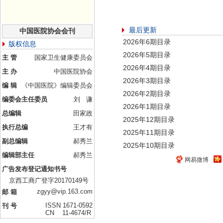
最后更新
中国医院协会会刊
2026年6期目录
版权信息
2026年5期目录
主 管
国家卫生健康委员会
2026年4期目录
主 办
中国医院协会
2026年3期目录
编 辑
《中国医院》编辑委员会
2026年2期目录
编委会主任委员
刘 谦
2026年1期目录
总编辑
田家政
2025年12期目录
执行总编
王才有
2025年11期目录
副总编辑
郝秀兰
2025年10期目录
编辑部主任
郝秀兰
网易微博
广告发布登记通知书号
京西工商广登字20170149号
zgyy@vip.163.com
邮 箱
ISSN 1671-0592
刊 号
CN 11-4674/R