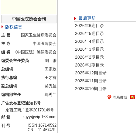
最后更新
中国医院协会会刊
2026年6期目录
版权信息
2026年5期目录
主 管
国家卫生健康委员会
2026年4期目录
主 办
中国医院协会
2026年3期目录
编 辑
《中国医院》编辑委员会
2026年2期目录
编委会主任委员
刘 谦
2026年1期目录
总编辑
田家政
2025年12期目录
执行总编
王才有
2025年11期目录
副总编辑
郝秀兰
2025年10期目录
编辑部主任
郝秀兰
网易微博
广告发布登记通知书号
京西工商广登字20170149号
zgyy@vip.163.com
邮 箱
ISSN 1671-0592
刊 号
CN 11-4674/R