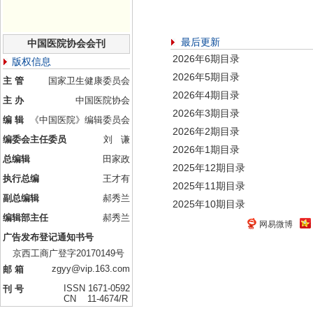
最后更新
中国医院协会会刊
2026年6期目录
版权信息
2026年5期目录
主 管
国家卫生健康委员会
2026年4期目录
主 办
中国医院协会
2026年3期目录
编 辑
《中国医院》编辑委员会
2026年2期目录
编委会主任委员
刘 谦
2026年1期目录
总编辑
田家政
2025年12期目录
执行总编
王才有
2025年11期目录
副总编辑
郝秀兰
2025年10期目录
编辑部主任
郝秀兰
网易微博
广告发布登记通知书号
京西工商广登字20170149号
zgyy@vip.163.com
邮 箱
ISSN 1671-0592
刊 号
CN 11-4674/R