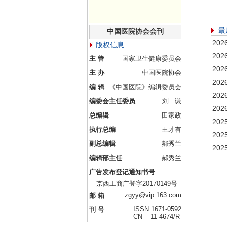
最
中国医院协会会刊
20
版权信息
20
主 管
国家卫生健康委员会
20
主 办
中国医院协会
20
编 辑
《中国医院》编辑委员会
20
编委会主任委员
刘 谦
20
总编辑
田家政
20
执行总编
王才有
20
副总编辑
郝秀兰
20
编辑部主任
郝秀兰
广告发布登记通知书号
京西工商广登字20170149号
zgyy@vip.163.com
邮 箱
ISSN 1671-0592
刊 号
CN 11-4674/R