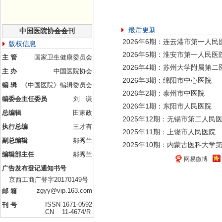
最后更新
中国医院协会会刊
2026年6期：连云港市第一人民
版权信息
2026年5期：淮安市第一人民医
主 管
国家卫生健康委员会
2026年4期：苏州大学附属第二
主 办
中国医院协会
2026年3期：绵阳市中心医院
编 辑
《中国医院》编辑委员会
2026年2期：泰州市中医院
编委会主任委员
刘 谦
2026年1期：东阳市人民医院
总编辑
田家政
2025年12期：无锡市第二人民
执行总编
王才有
2025年11期：上饶市人民医院
副总编辑
郝秀兰
2025年10期：内蒙古医科大学
编辑部主任
郝秀兰
网易微博
广告发布登记通知书号
京西工商广登字20170149号
zgyy@vip.163.com
邮 箱
ISSN 1671-0592
刊 号
CN 11-4674/R