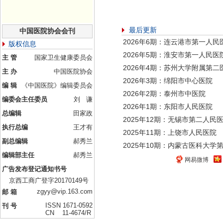
最后更新
中国医院协会会刊
2026年6期：连云港市第一人民
版权信息
2026年5期：淮安市第一人民医
主 管
国家卫生健康委员会
2026年4期：苏州大学附属第二
主 办
中国医院协会
2026年3期：绵阳市中心医院
编 辑
《中国医院》编辑委员会
2026年2期：泰州市中医院
编委会主任委员
刘 谦
2026年1期：东阳市人民医院
总编辑
田家政
2025年12期：无锡市第二人民
执行总编
王才有
2025年11期：上饶市人民医院
副总编辑
郝秀兰
2025年10期：内蒙古医科大学
编辑部主任
郝秀兰
网易微博
广告发布登记通知书号
京西工商广登字20170149号
zgyy@vip.163.com
邮 箱
ISSN 1671-0592
刊 号
CN 11-4674/R