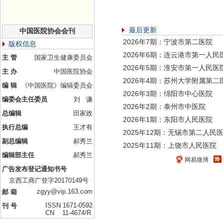
最后更新
中国医院协会会刊
2026年7期：宁波市第二医院
版权信息
2026年6期：连云港市第一人民
主 管
国家卫生健康委员会
2026年5期：淮安市第一人民医
主 办
中国医院协会
2026年4期：苏州大学附属第二
编 辑
《中国医院》编辑委员会
2026年3期：绵阳市中心医院
编委会主任委员
刘 谦
2026年2期：泰州市中医院
总编辑
田家政
2026年1期：东阳市人民医院
执行总编
王才有
2025年12期：无锡市第二人民
副总编辑
郝秀兰
2025年11期：上饶市人民医院
编辑部主任
郝秀兰
网易微博
广告发布登记通知书号
京西工商广登字20170149号
zgyy@vip.163.com
邮 箱
ISSN 1671-0592
刊 号
CN 11-4674/R