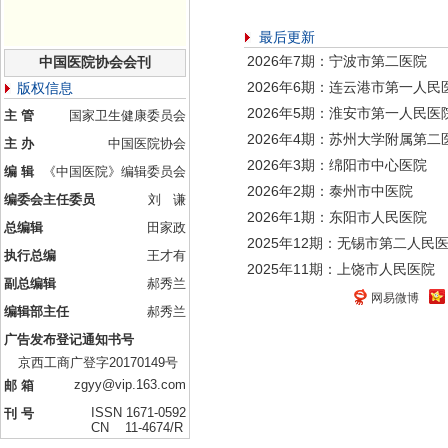
最后更新
2026年7期：宁波市第二医院
中国医院协会会刊
2026年6期：连云港市第一人民
版权信息
2026年5期：淮安市第一人民医
主 管
国家卫生健康委员会
2026年4期：苏州大学附属第二
主 办
中国医院协会
2026年3期：绵阳市中心医院
编 辑
《中国医院》编辑委员会
2026年2期：泰州市中医院
编委会主任委员
刘 谦
2026年1期：东阳市人民医院
总编辑
田家政
2025年12期：无锡市第二人民
执行总编
王才有
2025年11期：上饶市人民医院
副总编辑
郝秀兰
网易微博
编辑部主任
郝秀兰
广告发布登记通知书号
京西工商广登字20170149号
zgyy@vip.163.com
邮 箱
ISSN 1671-0592
刊 号
CN 11-4674/R