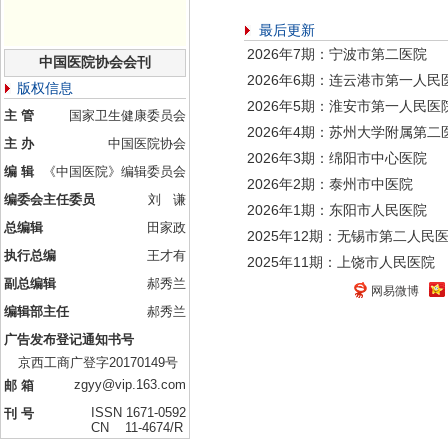
最后更新
2026年7期：宁波市第二医院
中国医院协会会刊
2026年6期：连云港市第一人民
版权信息
2026年5期：淮安市第一人民医
主 管
国家卫生健康委员会
2026年4期：苏州大学附属第二
主 办
中国医院协会
2026年3期：绵阳市中心医院
编 辑
《中国医院》编辑委员会
2026年2期：泰州市中医院
编委会主任委员
刘 谦
2026年1期：东阳市人民医院
总编辑
田家政
2025年12期：无锡市第二人民
执行总编
王才有
2025年11期：上饶市人民医院
副总编辑
郝秀兰
网易微博
编辑部主任
郝秀兰
广告发布登记通知书号
京西工商广登字20170149号
zgyy@vip.163.com
邮 箱
ISSN 1671-0592
刊 号
CN 11-4674/R