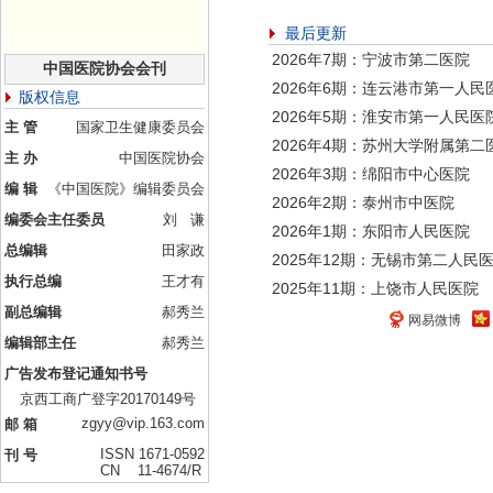
最后更新
2026年7期：宁波市第二医院
中国医院协会会刊
2026年6期：连云港市第一人民
版权信息
2026年5期：淮安市第一人民医
主 管
国家卫生健康委员会
2026年4期：苏州大学附属第二
主 办
中国医院协会
2026年3期：绵阳市中心医院
编 辑
《中国医院》编辑委员会
2026年2期：泰州市中医院
编委会主任委员
刘 谦
2026年1期：东阳市人民医院
总编辑
田家政
2025年12期：无锡市第二人民
执行总编
王才有
2025年11期：上饶市人民医院
副总编辑
郝秀兰
网易微博
编辑部主任
郝秀兰
广告发布登记通知书号
京西工商广登字20170149号
zgyy@vip.163.com
邮 箱
ISSN 1671-0592
刊 号
CN 11-4674/R