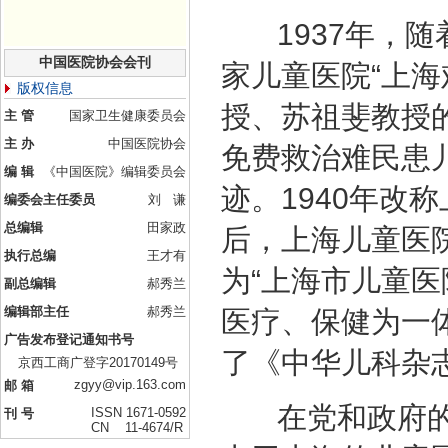
1937年，随
中国医院协会会刊
家儿童医院“上
版权信息
授、苏祖斐教授
主 管
国家卫生健康委员会
主 办
中国医院协会
免费救治难民患
编 辑
《中国医院》编辑委员会
迹。1940年改
编委会主任委员
刘 谦
总编辑
田家政
后，上海儿童医
执行总编
王才有
为“上海市儿童
副总编辑
郝秀兰
编辑部主任
郝秀兰
医疗、保健为一
广告发布登记通知书号
了《中华儿科杂
京西工商广登字20170149号
zgyy@vip.163.com
邮 箱
在党和政府的
ISSN 1671-0592
刊 号
CN 11-4674/R