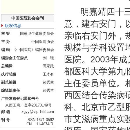
明嘉靖四十三年
中国医院协会会刊
意，建右安门，
版权信息
亲临右安门外，
主 管
国家卫生健康委员会
主 办
中国医院协会
规模与学科设置均
编 辑
《中国医院》编辑委员会
医院。2003年
编委会主任委员
刘 谦
总编辑
田家政
都医科大学第九
执行总编
王才有
主任委员单位。
副总编辑
郝秀兰
编辑部主任
郝秀兰
西医结合传染病
广告发布登记通知书号
科、北京市乙型
京西工商广登字20170149号
zgyy@vip.163.com
邮 箱
市艾滋病重点实
ISSN 1671-0592
刊 号
CN 11-4674/R