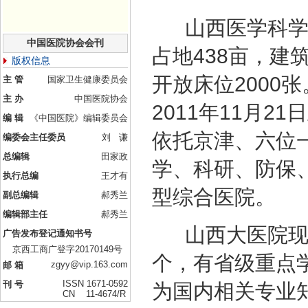
山西医学科学院
中国医院协会会刊
占地438亩，建筑
版权信息
开放床位2000张
主 管
国家卫生健康委员会
主 办
中国医院协会
2011年11月
编 辑
《中国医院》编辑委员会
依托京津、六位
编委会主任委员
刘 谦
总编辑
田家政
学、科研、防保
执行总编
王才有
型综合医院。
副总编辑
郝秀兰
编辑部主任
郝秀兰
山西大医院现有
广告发布登记通知书号
京西工商广登字20170149号
个，有省级重点
zgyy@vip.163.com
邮 箱
ISSN 1671-0592
刊 号
为国内相关专业
CN 11-4674/R