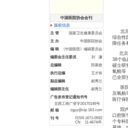
中国医院协会会刊
版权信息
北京航
主 管
国家卫生健康委员会
综合性
主 办
中国医院协会
障任务
编 辑
《中国医院》编辑委员会
北京航
编委会主任委员
刘 谦
38个
总编辑
田家政
硕士研
氧舱等
执行总编
王才有
已全部
副总编辑
郝秀兰
医院设
编辑部主任
郝秀兰
压氧舱
广告发布登记通知书号
医疗保
京西工商广登字20170149号
院内设
zgyy@vip.163.com
邮 箱
口腔医
ISSN 1671-0592
刊 号
个专科
CN 11-4674/R
基地，