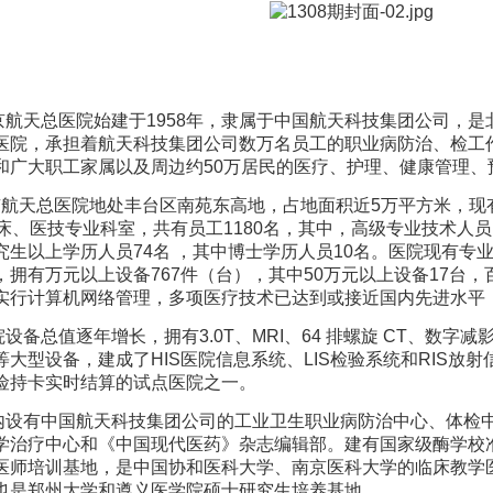
天总医院始建于1958年，隶属于中国航天科技集团公司，是
医院，承担着航天科技集团公司数万名员工的职业病防治、检工
和广大职工家属以及周边约50万居民的医疗、护理、健康管理、
天总医院地处丰台区南苑东高地，占地面积近5万平方米，现有1
临床、医技专业科室，共有员工1180名，其中，高级专业技术人员
究生以上学历人员74名 ，其中博士学历人员10名。医院现有专
，拥有万元以上设备767件（台），其中50万元以上设备17台，
实行计算机网络管理，多项医疗技术已达到或接近国内先进水平
备总值逐年增长，拥有3.0T、MRI、64 排螺旋 CT、数字减
等大型设备，建成了HIS医院信息系统、LIS检验系统和RIS放
险持卡实时结算的试点医院之一。
有中国航天科技集团公司的工业卫生职业病防治中心、体检中
学治疗中心和《中国现代医药》杂志编辑部。建有国家级酶学校
医师培训基地，是中国协和医科大学、南京医科大学的临床教学
也是郑州大学和遵义医学院硕士研究生培养基地。