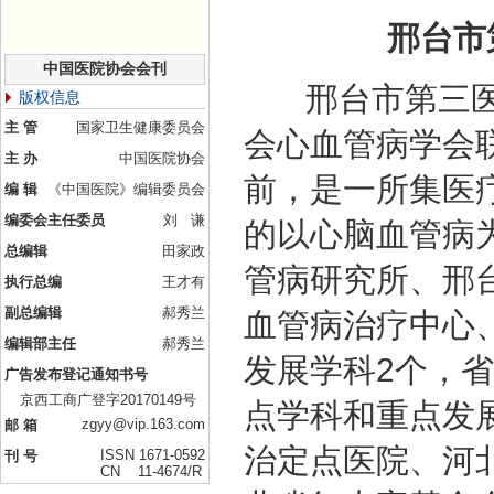
邢台市
中国医院协会会刊
邢台市第三医院始
版权信息
主 管
国家卫生健康委员会
会心血管病学会
主 办
中国医院协会
前，是一所集医
编 辑
《中国医院》编辑委员会
编委会主任委员
刘 谦
的以心脑血管病
总编辑
田家政
管病研究所、邢
执行总编
王才有
副总编辑
郝秀兰
血管病治疗中心
编辑部主任
郝秀兰
发展学科2个，
广告发布登记通知书号
京西工商广登字20170149号
点学科和重点发
zgyy@vip.163.com
邮 箱
治定点医院、河
ISSN 1671-0592
刊 号
CN 11-4674/R