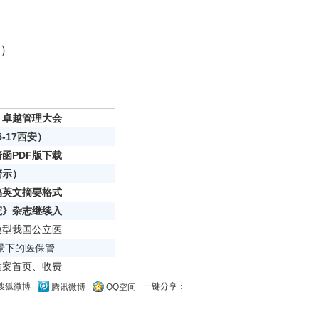
期）
》卓越管理大会
5-17西安）
函PDF版下载
警示）
稿英文摘要格式
院》杂志继续入
模型我国公立医
背景下的医保管
病案首页、收费
一键分享：
搜狐微博
腾讯微博
QQ空间