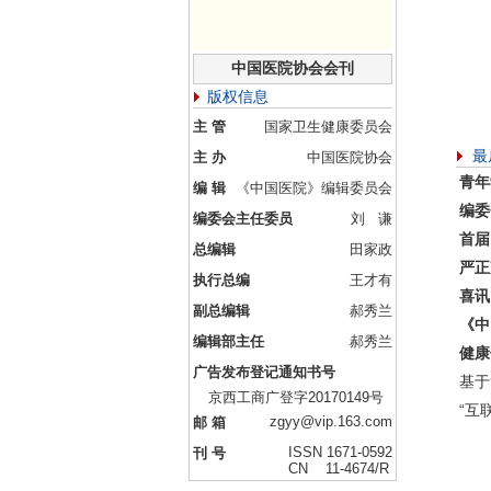
中国医院协会会刊
版权信息
主 管
国家卫生健康委员会
最
主 办
中国医院协会
青年
编 辑
《中国医院》编辑委员会
编委
编委会主任委员
刘 谦
首届
总编辑
田家政
严正
执行总编
王才有
喜讯
副总编辑
郝秀兰
《中
编辑部主任
郝秀兰
健康
广告发布登记通知书号
基于
京西工商广登字20170149号
“互
zgyy@vip.163.com
邮 箱
ISSN 1671-0592
刊 号
CN 11-4674/R