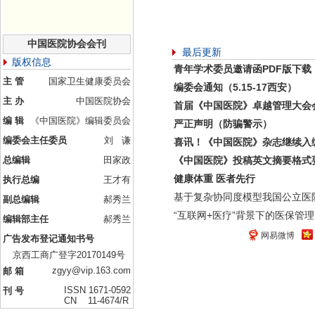
中国医院协会会刊
最后更新
版权信息
青年学术委员邀请函PDF版下载
主 管
国家卫生健康委员会
编委会通知（5.15-17西安）
主 办
中国医院协会
首届《中国医院》卓越管理大会
编 辑
《中国医院》编辑委员会
严正声明（防骗警示）
编委会主任委员
刘 谦
喜讯！《中国医院》杂志继续入
总编辑
田家政
《中国医院》投稿英文摘要格式
健康体重 医者先行
执行总编
王才有
基于复杂协同度模型我国公立医
副总编辑
郝秀兰
“互联网+医疗”背景下的医保管理
编辑部主任
郝秀兰
网易微博
广告发布登记通知书号
京西工商广登字20170149号
zgyy@vip.163.com
邮 箱
ISSN 1671-0592
刊 号
CN 11-4674/R