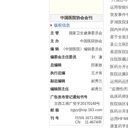
运用智能
突发事件
中国医院协会会刊
罗湖医院
版权信息
国内外药
主 管
国家卫生健康委员会
基于全面
主 办
中国医院协会
某公立医
编 辑
《中国医院》编辑委员会
基层医院
编委会主任委员
刘 谦
住院医嘱
总编辑
田家政
医药分开
执行总编
王才有
医院抗菌
副总编辑
郝秀兰
运用药品
“追溯性
编辑部主任
郝秀兰
临床药师
广告发布登记通知书号
京西工商广登字20170149号
医院病区
zgyy@vip.163.com
邮 箱
医药分开
ISSN 1671-0592
刊 号
运用HF
CN 11-4674/R
康复药学