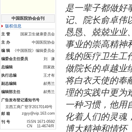
是一辈子都做好
记、院长俞卓伟
中国医院协会会刊
版权信息
恳恳、兢兢业业
主 管
国家卫生健康委员会
事业的崇高精神
主 办
中国医院协会
编 辑
《中国医院》编辑委员会
线的医疗卫生工
编委会主任委员
刘 谦
做院长的卓越业
总编辑
田家政
执行总编
王才有
将白衣天使的奉
副总编辑
郝秀兰
理的实践中更为
编辑部主任
郝秀兰
广告发布登记通知书号
一种习惯，他用
京西工商广登字20170149号
zgyy@vip.163.com
邮 箱
化着人们的灵魂
ISSN 1671-0592
刊 号
CN 11-4674/R
博大精神和情怀