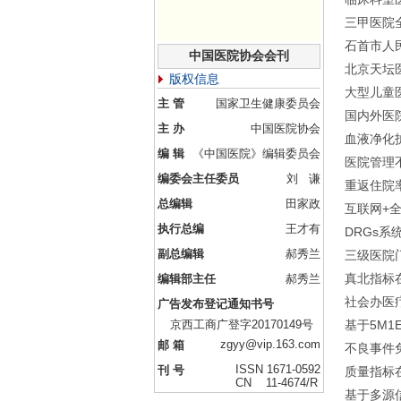
三甲医院
石首市人
中国医院协会会刊
北京天坛
版权信息
大型儿童
主 管
国家卫生健康委员会
国内外医
主 办
中国医院协会
血液净化
编 辑
《中国医院》编辑委员会
医院管理
编委会主任委员
刘 谦
重返住院
总编辑
田家政
互联网+
执行总编
王才有
DRGs
副总编辑
郝秀兰
三级医院
真北指标
编辑部主任
郝秀兰
社会办医
广告发布登记通知书号
京西工商广登字20170149号
基于5M
zgyy@vip.163.com
邮 箱
不良事件
ISSN 1671-0592
刊 号
质量指标
CN 11-4674/R
基于多源